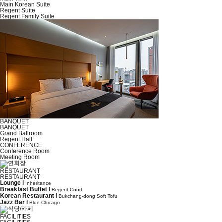
Main Korean Suite
Regent Suite
Regent Family Suite
BANQUET
BANQUET
Grand Ballroom
Regent Hall
CONFERENCE
Conference Room
Meeting Room
RESTAURANT
RESTAURANT
Lounge l
Inheritance
Breakfast Buffet l
Regent Court
Korean Restaurant l
Bukchang-dong Soft Tofu
Jazz Bar l
Blue Chicago
FACILITIES